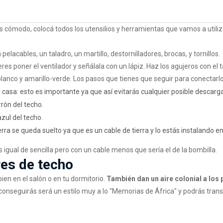
 cómodo, colocá todos los utensilios y herramientas que vamos a utiliz
elacables, un taladro, un martillo, destornilladores, brocas, y tornillos.
eres poner el ventilador y señálala con un lápiz. Haz los agujeros con el 
 blanco y amarillo-verde. Los pasos que tienes que seguir para conectarl
casa: esto es importante ya que así evitarás cualquier posible descarga
rrón del techo.
azul del techo.
ierra se queda suelto ya que es un cable de tierra y lo estás instalando en
 igual de sencilla pero con un cable menos que sería el de la bombilla.
res de techo
en en el salón o en tu dormitorio.
También dan un aire colonial a los
 conseguirás será un estilo muy a lo "Memorias de África" y podrás transp