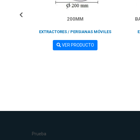
0 MM
200MM
B
COMERCIAL
EXTRACTORES / PERSIANAS MÓVILES
E
TO
VER PRODUCTO
Prueba