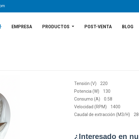
com
EMPRESA
PRODUCTOS
POST-VENTA
BLOG
NEA STANDARD CON LUMINARIA
LÍNEA STYLO CON LUMINARIA
VENTILADORES DE TECHO
VENTILADORES DE PIE Y PARED
LÍNEA VENTILADOR DE PARED
LÍNEA VENTILADOR DE PISO
LÍNEA VENTILADOR DE PIE
LÍNEA MINI CENTRIFUG
Tensión (V) 220
Potencia (W) 130
Consumo (A) 0.58
Velocidad (RPM) 1400
Caudal de extracción (M3/H) 2
Next