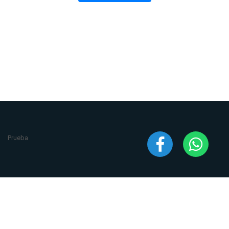
Prueba
2020 © Todos los derechos reservados
ANCA Ventilación
. Desarrollado por
Estudio Rocha & Asociados